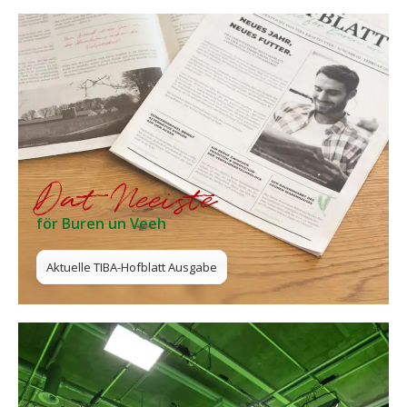
Dat Neeiste
för Buren un Veeh
Aktuelle TIBA-Hofblatt Ausgabe