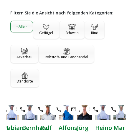
Filtern Sie die Ansicht nach folgenden Kategorien:
- Alle -
Geflügel
Schwein
Rind
Ackerbau
Rohstoff- und Landhandel
Standorte
Jörg
an
Bernhard
Heino
Martin
Gerrit
Alfons
Ralf