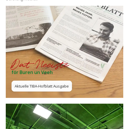
Dat Neeiste
för Buren un Veeh
Aktuelle TIBA-Hofblatt Ausgabe