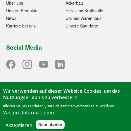
Über uns
Ackerbau
Unsere Produkte
Heiz- und Kraftstoffe
News
Grünes Warenhaus
Karriere bei uns
Unsere Standorte
Social Media
Wir verwenden auf dieser Website Cookies, um das
© 2023 - Tihen GmbH & Co. KG | TIBA-Kraftfutter | Oorstraße
Nutzungserlebnis zu verbessern
1 | 49844 Bawinkel | Tel.
05963 9419-0
|
info@tiba-
Klicken Sie "Akzeptieren", um sich damit einverstanden zu erklären.
kraftfutter.de
Weitere Informationen
Datenschutz
|
Impressum
Akzeptieren
Nein, danke