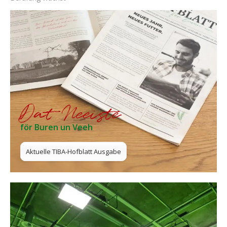
Dat Neeiste
för Buren un Veeh
Aktuelle TIBA-Hofblatt Ausgabe