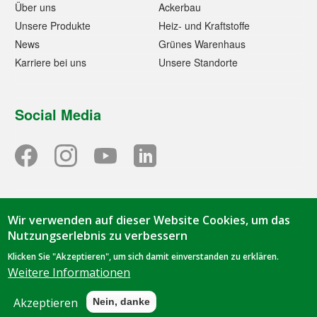
Über uns
Ackerbau
Unsere Produkte
Heiz- und Kraftstoffe
News
Grünes Warenhaus
Karriere bei uns
Unsere Standorte
Social Media
Wir verwenden auf dieser Website Cookies, um das
© 2023 - Tihen GmbH & Co. KG | TIBA-Kraftfutter | Oorstraße
Nutzungserlebnis zu verbessern
1 | 49844 Bawinkel | Tel.
05963 9419-0
|
info@tiba-
Klicken Sie "Akzeptieren", um sich damit einverstanden zu erklären.
kraftfutter.de
Weitere Informationen
Datenschutz
|
Impressum
Akzeptieren
Nein, danke