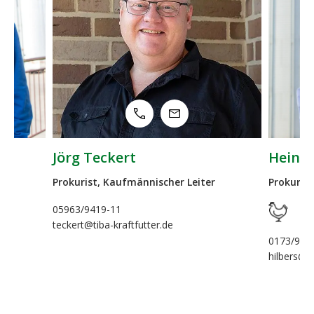
Heino Hilbers
her Leiter
Prokurist, Leiter Vertrieb Geflügel
de
0173/9437708
hilbers@tiba-kraftfutter.de