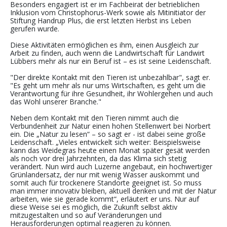
Besonders engagiert ist er im Fachbeirat der betrieblichen
Inklusion vom Christoph
o
rus
-
Werk sowie als
Miti
nitiator
der
Stiftung
Handrup
Plus, die erst letzten Herbst ins Leben
gerufen wurde.
Diese Aktivitäten ermöglichen es ihm, einen Ausgleich zur
Arbeit zu finden, auch wenn die Landwirtschaft für Landwirt
Lübbers mehr als nur ein Beruf ist
– es ist
s
eine Leidenschaft.
"Der direkte Kontakt mit den Tieren ist unbezahlbar", sagt er.
"Es geht um mehr als nur ums Wirtschaften, es geht um die
Verantwortung für ihre Gesundheit
, ihr Wohlergehen
und
auch
das Wohl unserer
Branche
."
Neben dem Kontakt mit den Tieren nimmt auch die
Verbundenheit zur Natur einen hohen Stellenwert bei Norbert
ein.
Die „
Natur
zu
lesen
“
– so sagt er -
ist dabei seine große
Leidenschaft. „Vieles entwickelt sich weiter:
Beispielsweise
kann
das Weidegras
heute
einen Monat später ge
sät
werden
als
noch
vor
drei Jahrzehnten
,
da das
Klima
sich
stetig
verändert
. Nun wird
auch
Lu
zerne angebau
t, ein
hochwertiger
Grünlandersatz, der
nur
mit wenig Wasser auskommt
und
somit auch für trockenere
Standorte
geeignet ist.
So muss
man immer innovativ bleiben
,
aktuell denken und mit der Natur
arbeiten, wie sie gerade kommt
“, erläutert er uns.
Nur
auf
diese Weise
sei es
möglich, die Zukunft selbst aktiv
mitzugestalten und so auf Veränderungen und
Herausforderungen optimal reagieren zu können.