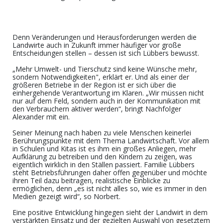
Denn Veränderungen und Herausforderungen werden
die
Landwirte
auch in Zukunft immer häufiger vor große
Entscheidungen stellen – dessen ist sich Lübbers bewusst.
„
Mehr Umwelt- und Tierschutz sind keine Wünsche mehr,
sondern Notwendigkeiten", erklärt
er
. Und als einer der
größeren Betriebe in der Region ist er sich
über die
einhergehende
Verantwortung
im
Klaren
.
„
Wir müssen nicht
nur auf dem Feld, sondern auch in der Kommunikation mit
den
Verbrauchern aktiver werde
n“,
bringt Nachfolger
Alexander mit ein.
S
einer Meinung nach haben zu viele Menschen keinerlei
Berührungspunkte mit dem Thema Landwirtschaft.
Vor allem
in Schulen und Kitas ist es ihm ein großes Anliegen
,
mehr
Aufklärung zu betreiben und den Kindern zu zeigen
, was
eigentlich wirklich in den Ställen passiert. Familie Lübbers
steht Betriebsführungen
daher
offen gegenüber und möchte
ihren Teil dazu beitragen, realistische Einblicke zu
ermöglichen, denn „e
s ist nicht alles so, wie
es immer
in den
Medien gezeigt
wird“, so Norbert.
Eine positive Entwicklung hingegen sieht der Landwirt in dem
verstärkte
n
Einsatz
und der gezielten Auswahl
von gesetztem