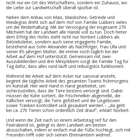
nicht nur ein Ort des Wirtschaftens, sondern ein Zuhause, wo
die Liebe zur Landwirtschaft
überall
spürbar ist.
Neben dem Anbau von
Mais, Maisbohne, Getreide
und
Weidegras
dreht sich auf dem Hof von Familie Lübbers vieles
um die
Ri
nderhaltung
. Mit der Versorgung der insgesamt
2
70
Milchvieh hat der Landwirt alle Hände voll zu tun.
Doch hinter
dem Erfolg des Hofes steht nicht nur Norbert Lübbers als
Betriebsleiter, sondern auch seine engagierte Familie
,
bestehend
aus Sohn Alexander als Nachfolger, Frau Ulla und
seiner 85-jährigen Mutter, die immer noch täglich bei der
Arbeit auf dem Hof unterstützt. Gemeinsam mit zwei
Auszubildenden und drei Minijobbern sorgt die Familie Tag für
Tag dafür, dass alles rund läuft und reibungslos funktioniert.
Während die Arbeit auf dem Acker nur saisonal ansteht,
beginnt
die
tägliche
Arbeit
des gesamten Teams
früh
morgens
im Kuhstall
. Hier wird
Hand in Hand
ge
arbeitet, um
sicherzustellen, dass die Tiere bestens versorgt sind.
Dabei
müssen die Kühe sortiert, die Frischmelker abgemelkt, die
Kälbchen versorgt, die Tiere gefüttert und die Liegeboxen
sowie Tränken kontrolliert und gesäubert werden – „da geht
bei ca.
2
70
Tieren schon ordentlich Zeit drauf“, erklärt Norbert.
Und wenn die Zeit nach so einem Arbeitstag reif für den
Feierabend ist, gelingt es dem Landwirt am besten
abzuschalten, indem er einfach mal die Füße hochlegt, sich mit
Freunden trifft oder sich seinen Ehrenämtern widmet.