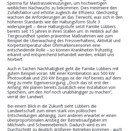
Sperma für Mastrassekreuzungen
,
um hochwertige
n
weibliche
n
Nach
wuchs
zu bekommen
.
Dies minimier
e
den
Zufallsfaktor und erhöh
e
zugleich die
Effizienz.
Gleichzeitig
w
achsen
die Anforderungen an das Tierwohl,
was sich in
den
höheren Standards wie der Haltungsform Stufe 3
widerspiegelt – diese Haltungsstufe setzt
Familie Lübbers
bereits
seit 15 Jahren in ihren Ställen
um
.
In Hinblick auf die
Tiergesundheit
spielen präventive Maßnahmen
wie
zum
Beispiel
die Überwachung des Fressverhaltens
, Aktivität und
Körpertemperatur
über Ohrmarken
sensoren
eine
entscheidende Rolle
– so können
Krankheiten frühzeitig
erkannt und entsprechend behandelt werden, erklärt uns
Norbert.
Auch in Sachen Nachhaltigkeit
geht
die Familie
Lübbers
mit
gutem Beispiel voran. Mit einer Kombination aus
5
00
kW
Photovoltaik und 250 kW Biogas ist der Hof bereits auf dem
Weg zu mehr Eigenversorgung.
„
Doch das ist erst der
Anfang
: Wir planen bereits zusätzlich eine
Installation von
Speichern, um den Hof noch unabhängiger zu machen
“,
verrät der Landwirt.
Bei einem Blick in die
Zukunft sieht
Lübbers die
Landwirtschaft zum einen stark
von politischen
Entscheidungen abhängig
, zum anderen
erwartet er einen
überproportionalen Anstieg der
Betriebsau
f
gaben
im
Milchvieh- und Schweinebereich
. Dadurch
wird es
im
Durchschnitt
zu deutlich größeren B
e
trieben
kommen
-
auch