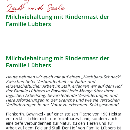
Leib und Seele
Milchviehaltung mit Rindermast der
Familie Lübbers
Milchviehaltung mit Rindermast der
Familie Lübbers
Heute nehmen wir euch mit auf einen „Nachbars-Schnack“.
Zwischen tiefer Verbundenheit zur Natur und
leidenschaftlicher Arbeit im Stall, erfahren wir auf dem Hof
der Familie Lübbers in Bawinkel jede Menge über ihren
täglichen Arbeitstag, bevorstehende Veränderungen und
Herausforderungen in der
Branche
und wie
sie
v
ersuchen
Veränd
erungen in der Natur zu erkennen
.
Seid gespannt!
Plankorth
, Bawinkel
-
a
uf
einer stolzen Fläche von
190 Hektar
erstreckt sich hier nicht nur fruchtbares Land, sondern auch
eine tiefe Verbundenheit zur Natu
r, zu den Tieren
und zur
Arbeit auf dem Feld
und Stall.
Der Hof von Familie
Lübbers ist