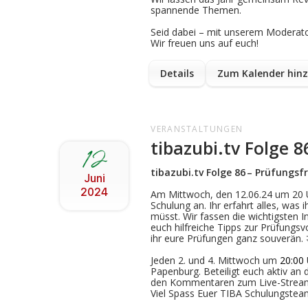
spannende Themen.
Seid dabei – mit unserem Moderato
Wir freuen uns auf euch!
Details
Zum Kalender hin
VERANSTALTUNGEN
tibazubi.tv Folge 
12
tibazubi.tv Folge
86
–
Prüfungsf
Juni
2024
Am Mittwoch, den
12.06.24 um 20 U
Schulung an. Ihr erfahrt alles, was
i
müsst
. Wir fassen die wichtigsten
I
euch
hilfreiche
Tipps
zur Prüfungsvo
ihr
eure
Prüfungen ganz souverän.
Jeden 2. und 4. Mittwoch um
20:00
Papenburg. Beteiligt euch aktiv an 
den Kommentaren zum Live-Strea
Viel Spass Euer TIBA Schulungstea