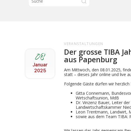
VERANSTALTUNGEN
Der grosse TIBA Jah
08
aus Papenburg
Januar
Am Mittwoch, den 08.01.2025, finde
2025
statt – dieses Jahr online und live
Folgende Gäste dürfen wir herzlich
Gitta Connemann, Bundesvors
Wirtschaftsunion, MdB
Dr. Vinzenz Bauer, Leiter der
Landwirtschaftskammer Nie
Leon Trentmann, Landwirt, M
sowie aus dem Team TIBA: R
Wir lassen das Jahr gemeinsam Rev