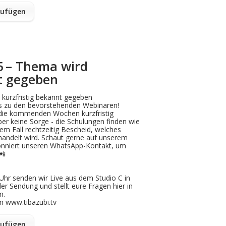
zufügen
85 – Thema wird
nt gegeben
kurzfristig bekannt gegeben
 zu den bevorstehenden Webinaren!
 die kommenden Wochen kurzfristig
er keine Sorge - die Schulungen finden wie
dem Fall rechtzeitig Bescheid, welches
handelt wird. Schaut gerne auf unserem
onniert unseren WhatsApp-Kontakt, um
📲
Uhr senden wir Live aus dem Studio C in
der Sendung und stellt eure Fragen hier in
m.
m www.tibazubi.tv
zufügen