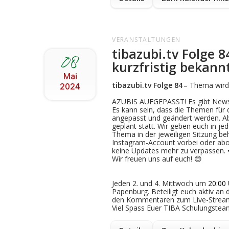
VERANSTALTUNGEN
tibazubi.tv Folge 
08
kurzfristig bekan
Mai
tibazubi.tv Folge
84
–
Thema wird 
2024
AZUBIS AUFGEPASST! Es gibt News
Es kann sein, dass die Themen für
angepasst und geändert werden. Ab
geplant statt. Wir geben euch in je
Thema in der jeweiligen Sitzung be
Instagram-Account vorbei oder ab
keine Updates mehr zu verpassen. 
Wir freuen uns auf euch! 😊
Jeden 2. und 4. Mittwoch um
20:00
Papenburg. Beteiligt euch aktiv an 
den Kommentaren zum Live-Strea
Viel Spass Euer TIBA Schulungstea