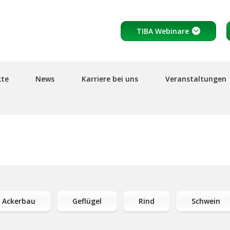
Header
TIBA Webinare
top
links
kte
News
Karriere bei uns
Veranstaltungen
Ackerbau
Geflügel
Rind
Schwein