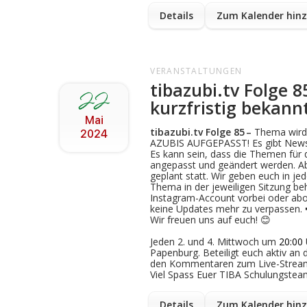
Details
Zum Kalender hin
VERANSTALTUNGEN
tibazubi.tv Folge 
22
kurzfristig bekan
Mai
tibazubi.tv Folge
85
–
Thema wird 
2024
AZUBIS AUFGEPASST! Es gibt News
Es kann sein, dass die Themen für
angepasst und geändert werden. Ab
geplant statt. Wir geben euch in je
Thema in der jeweiligen Sitzung be
Instagram-Account vorbei oder ab
keine Updates mehr zu verpassen. 
Wir freuen uns auf euch! 😊
Jeden 2. und 4. Mittwoch um
20:00
Papenburg. Beteiligt euch aktiv an 
den Kommentaren zum Live-Strea
Viel Spass Euer TIBA Schulungstea
Details
Zum Kalender hin