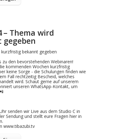
84 – Thema wird
nt gegeben
kurzfristig bekannt gegeben
 zu den bevorstehenden Webinaren!
 die kommenden Wochen kurzfristig
er keine Sorge - die Schulungen finden wie
dem Fall rechtzeitig Bescheid, welches
handelt wird. Schaut gerne auf unserem
onniert unseren WhatsApp-Kontakt, um
📲
Uhr senden wir Live aus dem Studio C in
der Sendung und stellt eure Fragen hier in
m.
m www.tibazubi.tv