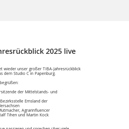
resrückblick 2025 live
t wieder unser großer TIBA-Jahresrückblick
 aus dem Studio C in Papenburg.
 begrüßen:
itzende der Mittelstands- und
 Bezirksstelle Emsland der
dersachsen
utmacher, Agrarinfluencer
alf Tihen und Martin Kock
ue passieren und sprechen über viele