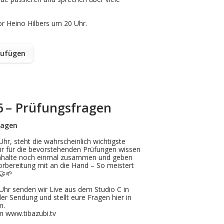
r Heino Hilbers um 20 Uhr.
zufügen
86 – Prüfungsfragen
ragen
hr, steht die wahrscheinlich wichtigste
hr
für
die
bevorstehende
n
Prüfung
en
wissen
nhalte
noch einmal zusammen und geben
rbereitung mit an die Hand – So meistert
🤝
🌱
Uhr senden wir Live aus dem Studio C in
der Sendung und stellt eure Fragen hier in
m.
m www.tibazubi.tv