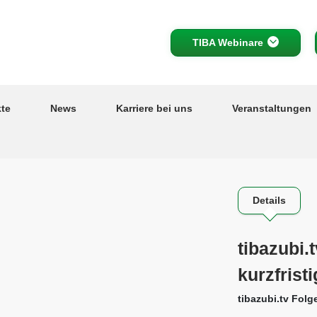
Header
TIBA Webinare
top
links
te
News
Karriere bei uns
Veranstaltungen
Details
tibazubi.
kurzfrist
tibazubi.tv Folg