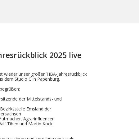
resrückblick 2025 live
t wieder unser großer TIBA-Jahresrückblick
 aus dem Studio C in Papenburg.
 begrüßen:
itzende der Mittelstands- und
 Bezirksstelle Emsland der
dersachsen
utmacher, Agrarinfluencer
alf Tihen und Martin Kock
ue passieren und sprechen über viele