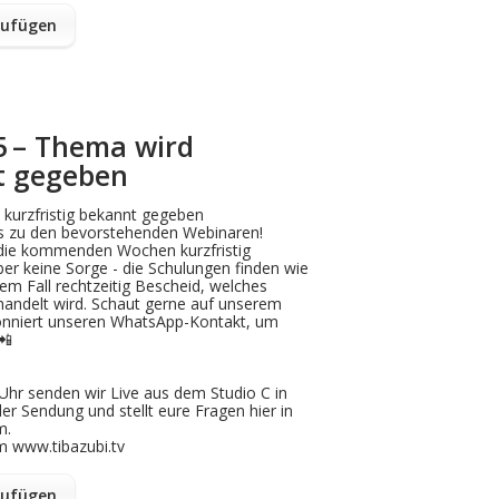
zufügen
85 – Thema wird
nt gegeben
kurzfristig bekannt gegeben
 zu den bevorstehenden Webinaren!
 die kommenden Wochen kurzfristig
er keine Sorge - die Schulungen finden wie
dem Fall rechtzeitig Bescheid, welches
handelt wird. Schaut gerne auf unserem
onniert unseren WhatsApp-Kontakt, um
📲
Uhr senden wir Live aus dem Studio C in
der Sendung und stellt eure Fragen hier in
m.
m www.tibazubi.tv
zufügen