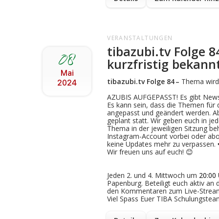
VERANSTALTUNGEN
tibazubi.tv Folge 
08
kurzfristig bekan
Mai
tibazubi.tv Folge
84
–
Thema wird 
2024
AZUBIS AUFGEPASST! Es gibt News
Es kann sein, dass die Themen für
angepasst und geändert werden. Ab
geplant statt. Wir geben euch in je
Thema in der jeweiligen Sitzung be
Instagram-Account vorbei oder ab
keine Updates mehr zu verpassen. 
Wir freuen uns auf euch! 😊
Jeden 2. und 4. Mittwoch um
20:00
Papenburg. Beteiligt euch aktiv an 
den Kommentaren zum Live-Strea
Viel Spass Euer TIBA Schulungstea