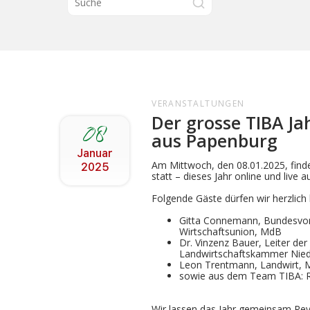
VERANSTALTUNGEN
Der grosse TIBA Jah
08
aus Papenburg
Januar
Am Mittwoch, den 08.01.2025, finde
2025
statt – dieses Jahr online und live
Folgende Gäste dürfen wir herzlich
Gitta Connemann, Bundesvors
Wirtschaftsunion, MdB
Dr. Vinzenz Bauer, Leiter der
Landwirtschaftskammer Nie
Leon Trentmann, Landwirt, M
sowie aus dem Team TIBA: R
Wir lassen das Jahr gemeinsam Rev