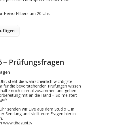
r Heino Hilbers um 20 Uhr.
zufügen
86 – Prüfungsfragen
ragen
hr, steht die wahrscheinlich wichtigste
hr
für
die
bevorstehende
n
Prüfung
en
wissen
nhalte
noch einmal zusammen und geben
rbereitung mit an die Hand – So meistert
🤝
🌱
Uhr senden wir Live aus dem Studio C in
der Sendung und stellt eure Fragen hier in
m.
m www.tibazubi.tv