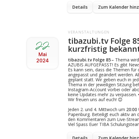
Details
Zum Kalender hin
VERANSTALTUNGEN
tibazubi.tv Folge 
22
kurzfristig bekan
Mai
tibazubi.tv Folge
85
–
Thema wird 
2024
AZUBIS AUFGEPASST! Es gibt News
Es kann sein, dass die Themen für
angepasst und geändert werden. Ab
geplant statt. Wir geben euch in je
Thema in der jeweiligen Sitzung be
Instagram-Account vorbei oder ab
keine Updates mehr zu verpassen. 
Wir freuen uns auf euch! 😊
Jeden 2. und 4. Mittwoch um
20:00
Papenburg. Beteiligt euch aktiv an 
den Kommentaren zum Live-Strea
Viel Spass Euer TIBA Schulungstea
Details
Zum Kalender hin