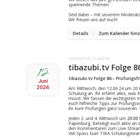
spannende Themen.
Seid dabei – mit unserem Moderato
Wir freuen uns auf euch!
Details
Zum Kalender hin
VERANSTALTUNGEN
tibazubi.tv Folge 
12
tibazubi.tv Folge
86
–
Prüfungsf
Juni
2024
Am Mittwoch, den
12.06.24 um 20 U
Schulung an. Ihr erfahrt alles, was
i
müsst
. Wir fassen die wichtigsten
I
euch
hilfreiche
Tipps
zur Prüfungsvo
ihr
eure
Prüfungen ganz souverän.
Jeden 2. und 4. Mittwoch um
20:00
Papenburg. Beteiligt euch aktiv an 
den Kommentaren zum Live-Strea
Viel Spass Euer TIBA Schulungstea