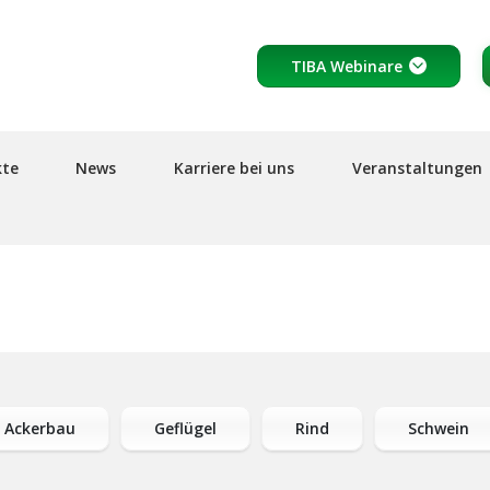
Header
TIBA Webinare
top
links
kte
News
Karriere bei uns
Veranstaltungen
Ackerbau
Geflügel
Rind
Schwein