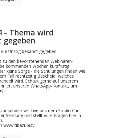
84 – Thema wird
nt gegeben
kurzfristig bekannt gegeben
 zu den bevorstehenden Webinaren!
 die kommenden Wochen kurzfristig
er keine Sorge - die Schulungen finden wie
dem Fall rechtzeitig Bescheid, welches
handelt wird. Schaut gerne auf unserem
onniert unseren WhatsApp-Kontakt, um
📲
Uhr senden wir Live aus dem Studio C in
der Sendung und stellt eure Fragen hier in
m.
m www.tibazubi.tv