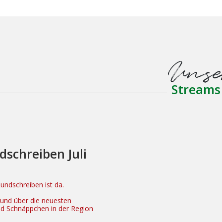
Unse
Streams
dschreiben Juli
ndschreiben ist da.
n und über die neuesten
nd Schnäppchen in der Region