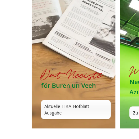
W
Dat Neeiste
Neu
för Buren un Veeh
Az
Aktuelle TIBA-Hofblatt
Ausgabe
Zu