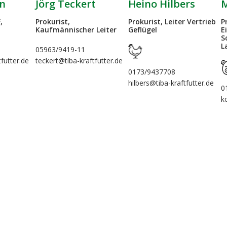
Jörg Teckert
Heino Hilbers
M
en
Prokurist,
Prokurist, Leiter Vertrieb
P
,
Kaufmännischer Leiter
Geflügel
E
S
L
05963/9419-11
teckert@tiba-kraftfutter.de
tfutter.de
0173/9437708
hilbers@tiba-kraftfutter.de
0
k