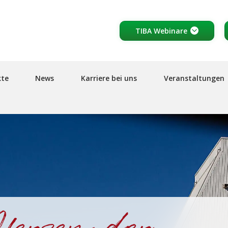
Header
TIBA Webinare
top
links
kte
News
Karriere bei uns
Veranstaltungen
erzen der