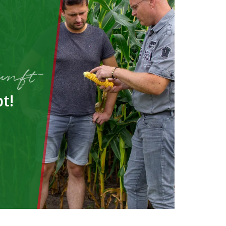
unft
t!