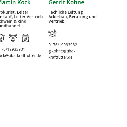
Oliver Pe
artin Kock
Gerrit Kohne
Ansprechpartn
rokurist, Leiter
Fachliche Leitung
Haselünne-El
inkauf, Leiter Vertrieb
Ackerbau, Beratung und
chwein & Rind,
Vertrieb
andhandel
05961-365
0176/19933932
perk@tiba-kraf
176/19933931
g.kohne@tiba-
ock@tiba-kraftfutter.de
kraftfutter.de