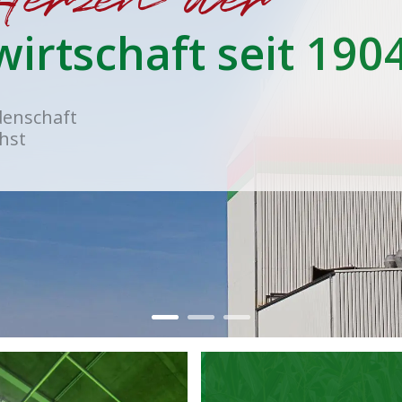
irtschaft seit 1904
denschaft
hst