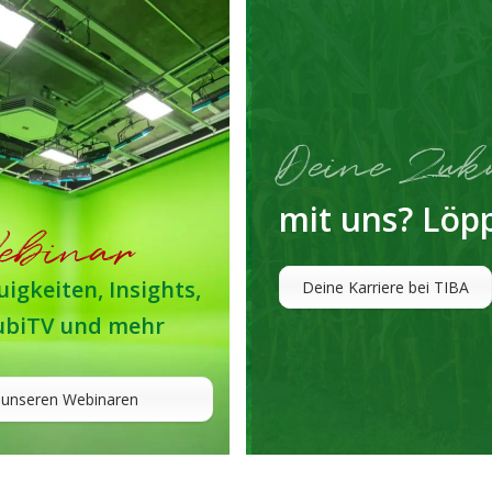
Deine Zuk
mit uns? Löpp
ebinar
igkeiten, Insights,
Deine Karriere bei TIBA
ubiTV und mehr
 unseren Webinaren