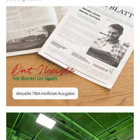
Dat Neeiste
för Buren un Veeh
Aktuelle TIBA-Hofblatt Ausgabe