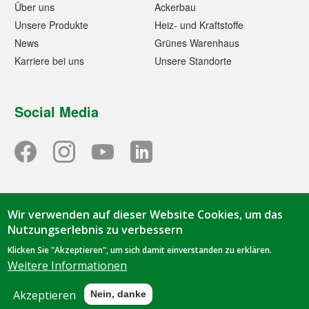
Über uns
Ackerbau
Unsere Produkte
Heiz- und Kraftstoffe
News
Grünes Warenhaus
Karriere bei uns
Unsere Standorte
Social Media
Wir verwenden auf dieser Website Cookies, um das
© 2023 - Tihen GmbH & Co. KG | TIBA-Kraftfutter | Oorstraße
Nutzungserlebnis zu verbessern
1 | 49844 Bawinkel | Tel.
05963 9419-0
|
info@tiba-
Klicken Sie "Akzeptieren", um sich damit einverstanden zu erklären.
kraftfutter.de
Weitere Informationen
Datenschutz
|
Impressum
Akzeptieren
Nein, danke