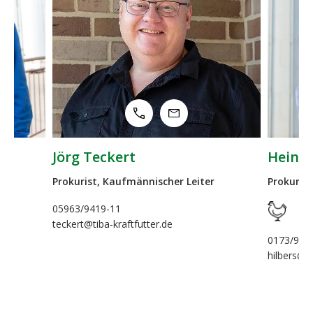
g Teckert
Heino Hilbers
rist, Kaufmännischer Leiter
Prokurist, Leiter Vertrieb
/9419-11
t@tiba-kraftfutter.de
0173/9437708
hilbers@tiba-kraftfutter.de