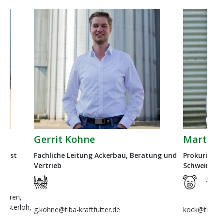
Gerrit Kohne
Martin
ienst
Fachliche Leitung Ackerbau, Beratung und
Prokurist,
Vertrieb
Schwein &
Dohren,
Westerloh,
g.kohne@tiba-kraftfutter.de
kock@tiba-