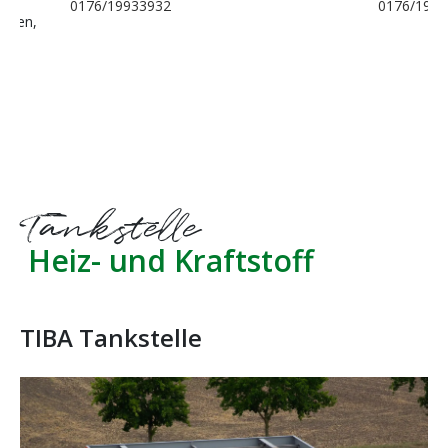
e,
0176/19933932
0176/1993
angen,
Tankstelle
Heiz- und Kraftstoff
TIBA Tankstelle