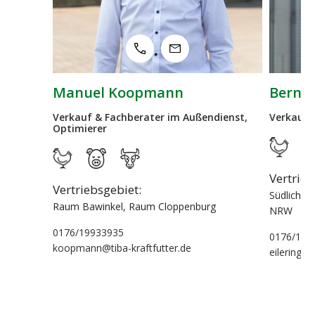
Bernhard Eilering
nn
Verkauf & Fachberater im Außendienst
im Außendienst,
Vertriebsgebiet:
Südliches Emsland, Grafschaft Bentheim,
ppenburg
NRW
0176/19933927
r.de
eilering@tiba-kraftfutter.de