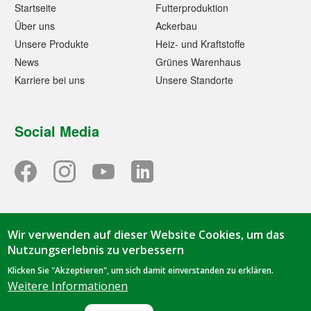
Startseite
Futterproduktion
Über uns
Ackerbau
Unsere Produkte
Heiz- und Kraftstoffe
News
Grünes Warenhaus
Karriere bei uns
Unsere Standorte
Social Media
Wir verwenden auf dieser Website Cookies, um das
© 2023 - Tihen GmbH & Co. KG | TIBA-Kraftfutter | Oorstraße
Nutzungserlebnis zu verbessern
1 | 49844 Bawinkel | Tel.
05963 9419-0
|
info@tiba-
Klicken Sie "Akzeptieren", um sich damit einverstanden zu erklären.
kraftfutter.de
Weitere Informationen
Datenschutz
|
Impressum