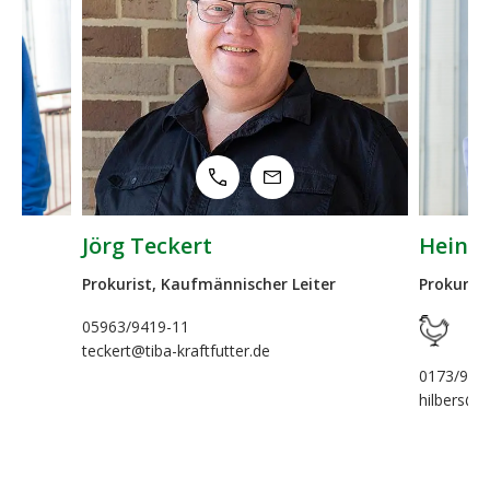
Heino Hilbers
er Leiter
Prokurist, Leiter Vertrieb Geflügel
0173/9437708
hilbers@tiba-kraftfutter.de