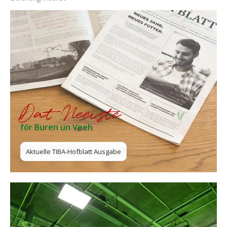
Dat Neeiste
för Buren un Veeh
Aktuelle TIBA-Hofblatt Ausgabe