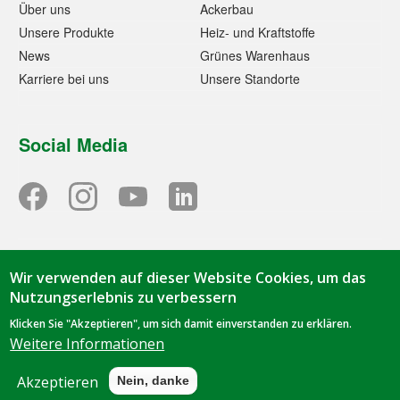
Über uns
Ackerbau
Unsere Produkte
Heiz- und Kraftstoffe
News
Grünes Warenhaus
Karriere bei uns
Unsere Standorte
Social Media
Wir verwenden auf dieser Website Cookies, um das
© 2023 - Tihen GmbH & Co. KG | TIBA-Kraftfutter | Oorstraße
Nutzungserlebnis zu verbessern
1 | 49844 Bawinkel | Tel.
05963 9419-0
|
info@tiba-
Klicken Sie "Akzeptieren", um sich damit einverstanden zu erklären.
kraftfutter.de
Weitere Informationen
Datenschutz
|
Impressum
Akzeptieren
Nein, danke